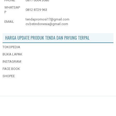
PHONE
0877 6064 3086
WHATSAP
0812 8729 963
P
tendapromosi17@gmail.com
EMAIL
cv.bstindonesia@gmail.com
HARGA UPDATE PRODUK TENDA DAN PAYUNG TERPAL
TOKOPEDIA
BUKA LAPAK
INSTAGRAM
FACE BOOK
SHOPEE